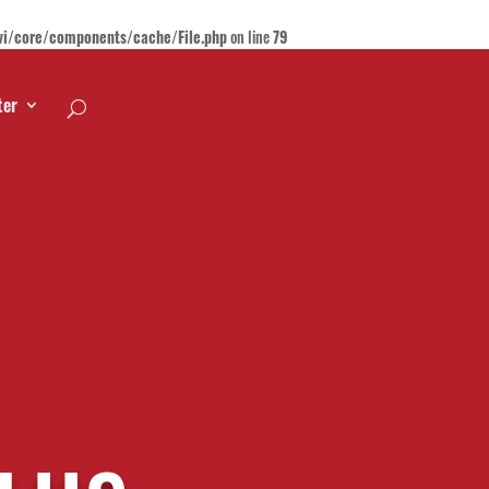
ivi/core/components/cache/File.php
on line
79
ter