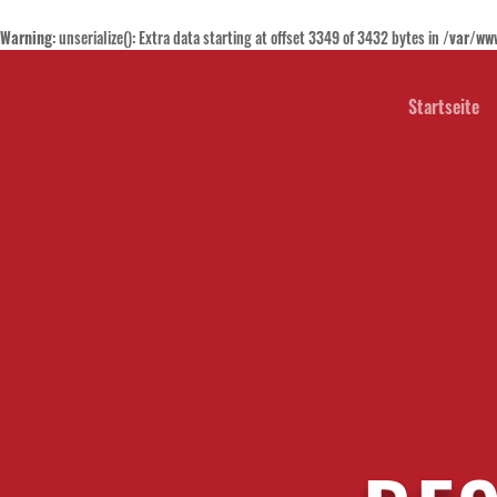
Warning
: unserialize(): Extra data starting at offset 3349 of 3432 bytes in
/var/ww
Startseite